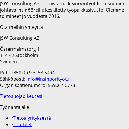
JSW Consulting AB:n omistama Insinoorityot.fi on Suomen
johtava insinööreille keskitetty työpaikkasivusto. Olemme
toimineet jo vuodesta 2016.
Ota meihin yhteyttä
JSW Consulting AB
Östermalmstorg 1
114 42 Stockholm
Sweden
Puh: +358 (0) 9 3158 5494
Sähköposti:
info@insinoorityot.fi
Organisaationumero: 559067-0773
Tietosuojaoikeutesi
Työnantajalle
Tietoa yrityksestä
Tuotteet