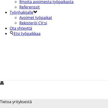
Ilmoita avoimesta työpaikasta
Referenssit
Työnhakijalle
Avoimet työpaikat
Rekisteröi CV:si
Ota yhteyttä
Etsi työpaikkaa
SWECO
Tietoa yrityksestä