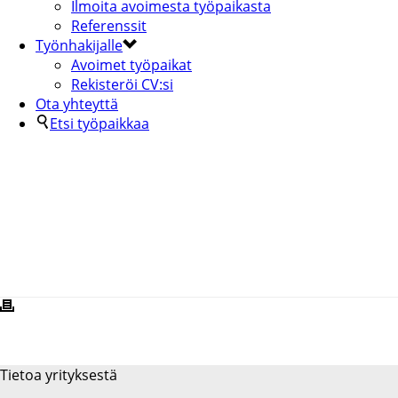
Ilmoita avoimesta työpaikasta
Referenssit
Työnhakijalle
Avoimet työpaikat
Rekisteröi CV:si
Ota yhteyttä
Etsi työpaikkaa
UPM-2-4-KOPIA
Tietoa yrityksestä