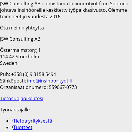
JSW Consulting AB:n omistama Insinoorityot.fi on Suomen
johtava insinööreille keskitetty työpaikkasivusto. Olemme
toimineet jo vuodesta 2016.
Ota meihin yhteyttä
JSW Consulting AB
Östermalmstorg 1
114 42 Stockholm
Sweden
Puh: +358 (0) 9 3158 5494
Sähköposti:
info@insinoorityot.fi
Organisaationumero: 559067-0773
Tietosuojaoikeutesi
Työnantajalle
Tietoa yrityksestä
Tuotteet