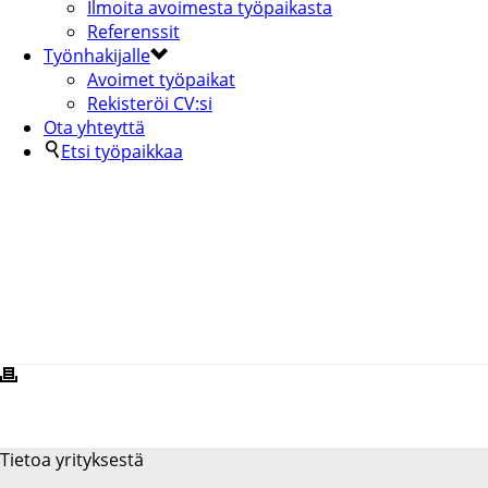
Ilmoita avoimesta työpaikasta
Referenssit
Työnhakijalle
Avoimet työpaikat
Rekisteröi CV:si
Ota yhteyttä
Etsi työpaikkaa
PUSKU-KOPIA
Tietoa yrityksestä