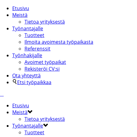
Etusivu
Meistä
Tietoa yrityksestä
Työnantajalle
Tuotteet
Ilmoita avoimesta työpaikasta
Referenssit
Työnhakijalle
Avoimet työpaikat
Rekisteröi CV:si
Ota yhteyttä
Etsi työpaikkaa
Etusivu
Meistä
Tietoa yrityksestä
Työnantajalle
Tuotteet