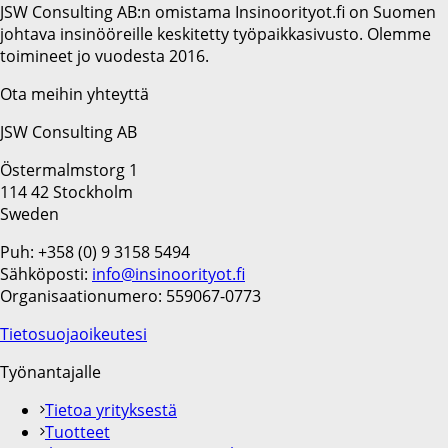
JSW Consulting AB:n omistama Insinoorityot.fi on Suomen
johtava insinööreille keskitetty työpaikkasivusto. Olemme
toimineet jo vuodesta 2016.
Ota meihin yhteyttä
JSW Consulting AB
Östermalmstorg 1
114 42 Stockholm
Sweden
Puh: +358 (0) 9 3158 5494
Sähköposti:
info@insinoorityot.fi
Organisaationumero: 559067-0773
Tietosuojaoikeutesi
Työnantajalle
Tietoa yrityksestä
Tuotteet