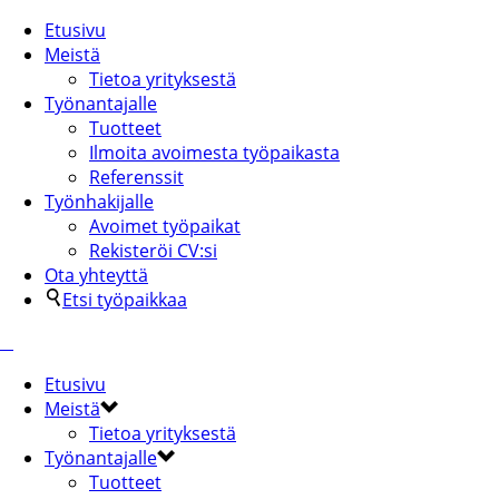
Etusivu
Meistä
Tietoa yrityksestä
Työnantajalle
Tuotteet
Ilmoita avoimesta työpaikasta
Referenssit
Työnhakijalle
Avoimet työpaikat
Rekisteröi CV:si
Ota yhteyttä
Etsi työpaikkaa
Etusivu
Meistä
Tietoa yrityksestä
Työnantajalle
Tuotteet