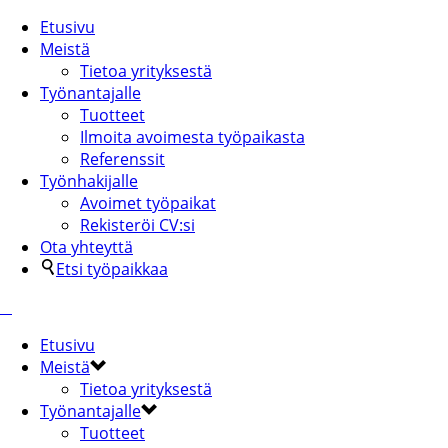
Etusivu
Meistä
Tietoa yrityksestä
Työnantajalle
Tuotteet
Ilmoita avoimesta työpaikasta
Referenssit
Työnhakijalle
Avoimet työpaikat
Rekisteröi CV:si
Ota yhteyttä
Etsi työpaikkaa
Etusivu
Meistä
Tietoa yrityksestä
Työnantajalle
Tuotteet