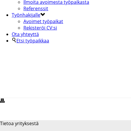
Ilmoita avoimesta työpaikasta
Referenssit
Työnhakijalle
Avoimet työpaikat
Rekisteröi CV:si
Ota yhteyttä
Etsi työpaikkaa
ALAVUDEN_KAUPUNKI_KUNTAREK
Tietoa yrityksestä