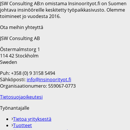
JSW Consulting AB:n omistama Insinoorityot.fi on Suomen
johtava insinööreille keskitetty työpaikkasivusto. Olemme
toimineet jo vuodesta 2016.
Ota meihin yhteyttä
JSW Consulting AB
Östermalmstorg 1
114 42 Stockholm
Sweden
Puh: +358 (0) 9 3158 5494
Sähköposti:
info@insinoorityot.fi
Organisaationumero: 559067-0773
Tietosuojaoikeutesi
Työnantajalle
Tietoa yrityksestä
Tuotteet