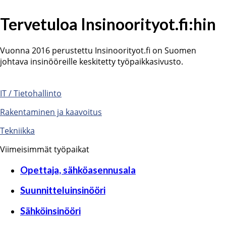
Tervetuloa Insinoorityot.fi:hin
Vuonna 2016 perustettu Insinoorityot.fi on Suomen
johtava insinööreille keskitetty työpaikkasivusto.
IT / Tietohallinto
Rakentaminen ja kaavoitus
Tekniikka
Viimeisimmät työpaikat
Opettaja, sähköasennusala
Suunnitteluinsinööri
Sähköinsinööri