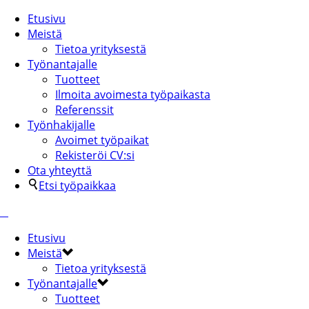
Etusivu
Meistä
Tietoa yrityksestä
Työnantajalle
Tuotteet
Ilmoita avoimesta työpaikasta
Referenssit
Työnhakijalle
Avoimet työpaikat
Rekisteröi CV:si
Ota yhteyttä
Etsi työpaikkaa
Etusivu
Meistä
Tietoa yrityksestä
Työnantajalle
Tuotteet