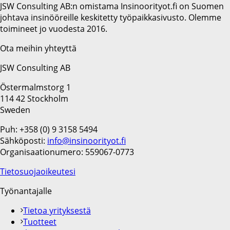
JSW Consulting AB:n omistama Insinoorityot.fi on Suomen
johtava insinööreille keskitetty työpaikkasivusto. Olemme
toimineet jo vuodesta 2016.
Ota meihin yhteyttä
JSW Consulting AB
Östermalmstorg 1
114 42 Stockholm
Sweden
Puh: +358 (0) 9 3158 5494
Sähköposti:
info@insinoorityot.fi
Organisaationumero: 559067-0773
Tietosuojaoikeutesi
Työnantajalle
Tietoa yrityksestä
Tuotteet