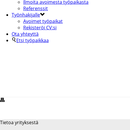
Ilmoita avoimesta työpaikasta
Referenssit
Työnhakijalle
Avoimet työpaikat
Rekisteröi CV:si
Ota yhteyttä
Etsi työpaikkaa
EJENDALS-2-4-KOPIA
Tietoa yrityksestä