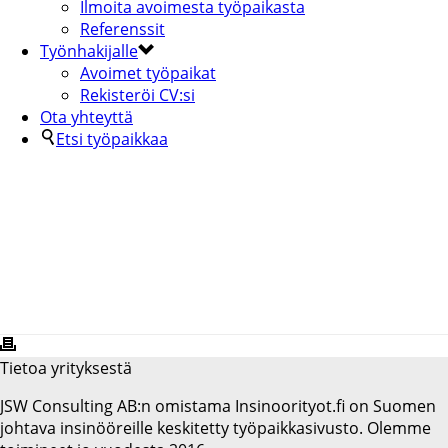
Ilmoita avoimesta työpaikasta
Referenssit
Työnhakijalle
Avoimet työpaikat
Rekisteröi CV:si
Ota yhteyttä
Etsi työpaikkaa
HEATCO FINLAND OY
Tietoa yrityksestä
JSW Consulting AB:n omistama Insinoorityot.fi on Suomen
johtava insinööreille keskitetty työpaikkasivusto. Olemme