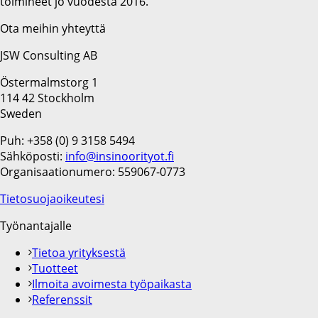
toimineet jo vuodesta 2016.
Ota meihin yhteyttä
JSW Consulting AB
Östermalmstorg 1
114 42 Stockholm
Sweden
Puh: +358 (0) 9 3158 5494
Sähköposti:
info@insinoorityot.fi
Organisaationumero: 559067-0773
Tietosuojaoikeutesi
Työnantajalle
Tietoa yrityksestä
Tuotteet
Ilmoita avoimesta työpaikasta
Referenssit