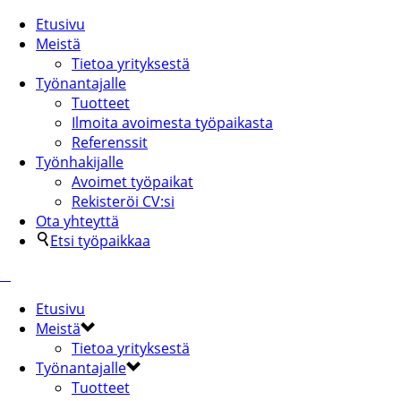
Etusivu
Meistä
Tietoa yrityksestä
Työnantajalle
Tuotteet
Ilmoita avoimesta työpaikasta
Referenssit
Työnhakijalle
Avoimet työpaikat
Rekisteröi CV:si
Ota yhteyttä
Etsi työpaikkaa
Etusivu
Meistä
Tietoa yrityksestä
Työnantajalle
Tuotteet