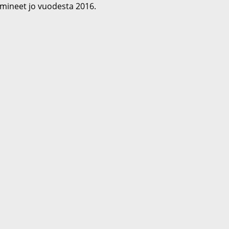
imineet jo vuodesta 2016.