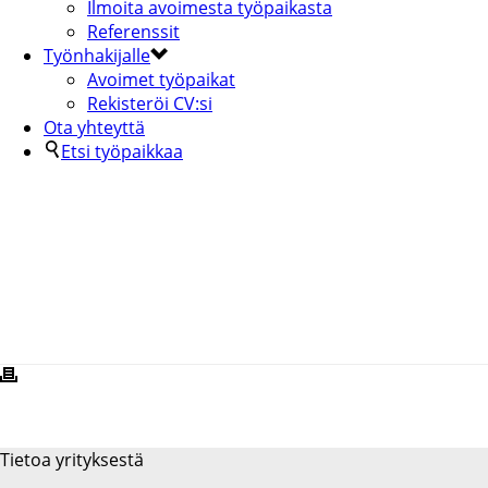
Ilmoita avoimesta työpaikasta
Referenssit
Työnhakijalle
Avoimet työpaikat
Rekisteröi CV:si
Ota yhteyttä
Etsi työpaikkaa
HEINOLA-KUNTAREKRY-
Tietoa yrityksestä