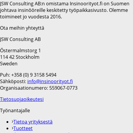
JSW Consulting AB:n omistama Insinoorityot.fi on Suomen
johtava insinööreille keskitetty työpaikkasivusto. Olemme
toimineet jo vuodesta 2016.
Ota meihin yhteyttä
JSW Consulting AB
Östermalmstorg 1
114 42 Stockholm
Sweden
Puh: +358 (0) 9 3158 5494
Sähköposti:
info@insinoorityot.fi
Organisaationumero: 559067-0773
Tietosuojaoikeutesi
Työnantajalle
Tietoa yrityksestä
Tuotteet