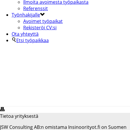
Ilmoita avoimesta työpaikasta
Referenssit
Työnhakijalle
Avoimet työpaikat
Rekisteröi CV:si
Ota yhteyttä
Etsi työpaikkaa
INSINÖÖRITOIMISTO LEO
MAASKOLA OY
Tietoa yrityksestä
JSW Consulting AB:n omistama Insinoorityot.fi on Suomen