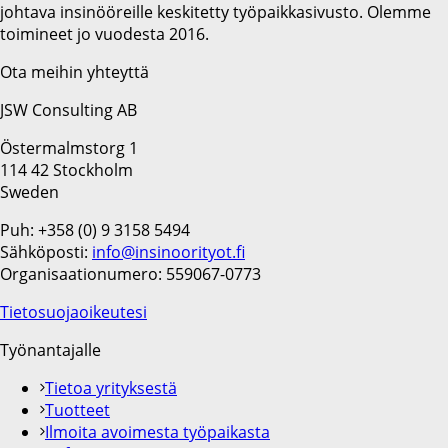
johtava insinööreille keskitetty työpaikkasivusto. Olemme
toimineet jo vuodesta 2016.
Ota meihin yhteyttä
JSW Consulting AB
Östermalmstorg 1
114 42 Stockholm
Sweden
Puh: +358 (0) 9 3158 5494
Sähköposti:
info@insinoorityot.fi
Organisaationumero: 559067-0773
Tietosuojaoikeutesi
Työnantajalle
Tietoa yrityksestä
Tuotteet
Ilmoita avoimesta työpaikasta