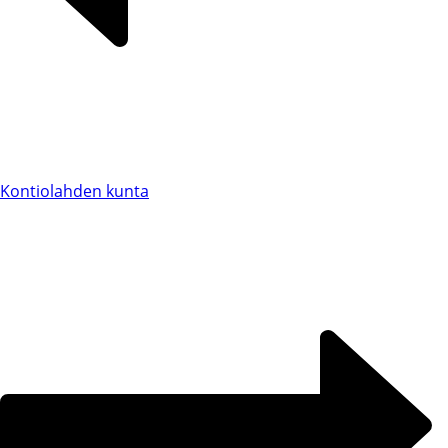
Kontiolahden kunta