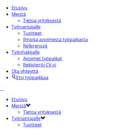
Etusivu
Meistä
Tietoa yrityksestä
Työnantajalle
Tuotteet
Ilmoita avoimesta työpaikasta
Referenssit
Työnhakijalle
Avoimet työpaikat
Rekisteröi CV:si
Ota yhteyttä
Etsi työpaikkaa
Etusivu
Meistä
Tietoa yrityksestä
Työnantajalle
Tuotteet