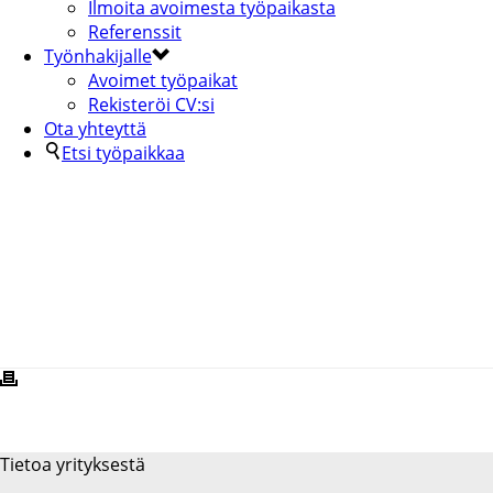
Ilmoita avoimesta työpaikasta
Referenssit
Työnhakijalle
Avoimet työpaikat
Rekisteröi CV:si
Ota yhteyttä
Etsi työpaikkaa
JENSSU-2-KOPIA
Tietoa yrityksestä