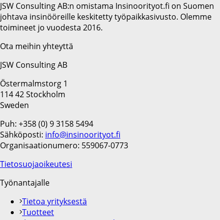
JSW Consulting AB:n omistama Insinoorityot.fi on Suomen
johtava insinööreille keskitetty työpaikkasivusto. Olemme
toimineet jo vuodesta 2016.
Ota meihin yhteyttä
JSW Consulting AB
Östermalmstorg 1
114 42 Stockholm
Sweden
Puh: +358 (0) 9 3158 5494
Sähköposti:
info@insinoorityot.fi
Organisaationumero: 559067-0773
Tietosuojaoikeutesi
Työnantajalle
Tietoa yrityksestä
Tuotteet