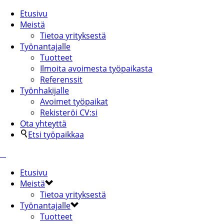
Etusivu
Meistä
Tietoa yrityksestä
Työnantajalle
Tuotteet
Ilmoita avoimesta työpaikasta
Referenssit
Työnhakijalle
Avoimet työpaikat
Rekisteröi CV:si
Ota yhteyttä
Etsi työpaikkaa
Etusivu
Meistä
Tietoa yrityksestä
Työnantajalle
Tuotteet