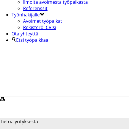
Ilmoita avoimesta työpaikasta
Referenssit
Työnhakijalle
Avoimet työpaikat
Rekisteröi CV:si
Ota yhteyttä
Etsi työpaikkaa
KIILTO-2-1-KOPIA
Tietoa yrityksestä