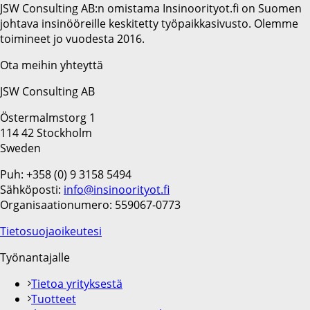
JSW Consulting AB:n omistama Insinoorityot.fi on Suomen
johtava insinööreille keskitetty työpaikkasivusto. Olemme
toimineet jo vuodesta 2016.
Ota meihin yhteyttä
JSW Consulting AB
Östermalmstorg 1
114 42 Stockholm
Sweden
Puh: +358 (0) 9 3158 5494
Sähköposti:
info@insinoorityot.fi
Organisaationumero: 559067-0773
Tietosuojaoikeutesi
Työnantajalle
Tietoa yrityksestä
Tuotteet