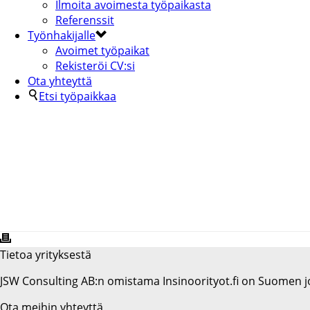
Ilmoita avoimesta työpaikasta
Referenssit
Työnhakijalle
Avoimet työpaikat
Rekisteröi CV:si
Ota yhteyttä
Etsi työpaikkaa
KIWA INSPECTA
Tietoa yrityksestä
JSW Consulting AB:n omistama Insinoorityot.fi on Suomen jo
Ota meihin yhteyttä