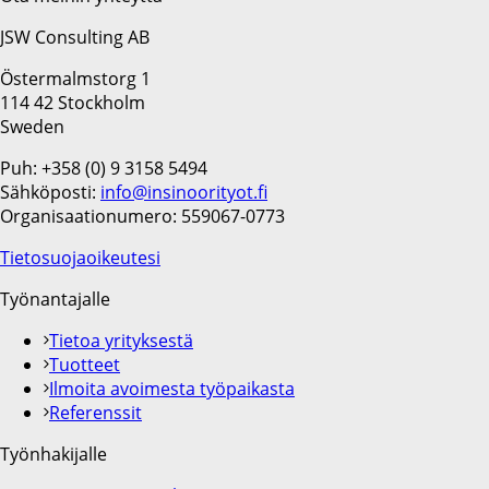
JSW Consulting AB
Östermalmstorg 1
114 42 Stockholm
Sweden
Puh: +358 (0) 9 3158 5494
Sähköposti:
info@insinoorityot.fi
Organisaationumero: 559067-0773
Tietosuojaoikeutesi
Työnantajalle
Tietoa yrityksestä
Tuotteet
Ilmoita avoimesta työpaikasta
Referenssit
Työnhakijalle