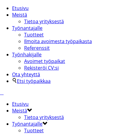
Etusivu
Meistä
Tietoa yrityksestä
Työnantajalle
Tuotteet
Ilmoita avoimesta työpaikasta
Referenssit
Työnhakijalle
Avoimet työpaikat
Rekisteröi CV:si
Ota yhteyttä
Etsi työpaikkaa
Etusivu
Meistä
Tietoa yrityksestä
Työnantajalle
Tuotteet