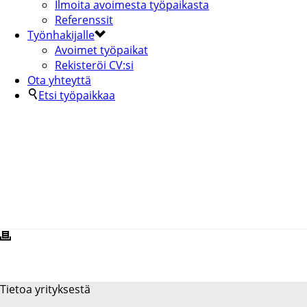
Ilmoita avoimesta työpaikasta
Referenssit
Työnhakijalle
Avoimet työpaikat
Rekisteröi CV:si
Ota yhteyttä
Etsi työpaikkaa
SALPAUS
Tietoa yrityksestä