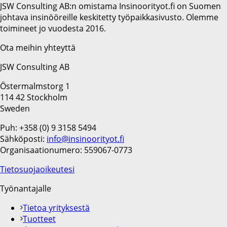
JSW Consulting AB:n omistama Insinoorityot.fi on Suomen
johtava insinööreille keskitetty työpaikkasivusto. Olemme
toimineet jo vuodesta 2016.
Ota meihin yhteyttä
JSW Consulting AB
Östermalmstorg 1
114 42 Stockholm
Sweden
Puh: +358 (0) 9 3158 5494
Sähköposti:
info@insinoorityot.fi
Organisaationumero: 559067-0773
Tietosuojaoikeutesi
Työnantajalle
Tietoa yrityksestä
Tuotteet