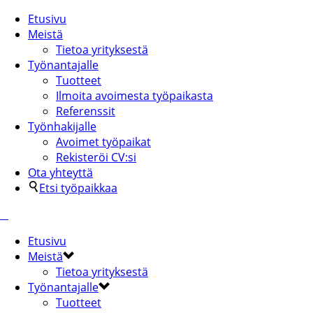
Etusivu
Meistä
Tietoa yrityksestä
Työnantajalle
Tuotteet
Ilmoita avoimesta työpaikasta
Referenssit
Työnhakijalle
Avoimet työpaikat
Rekisteröi CV:si
Ota yhteyttä
Etsi työpaikkaa
Etusivu
Meistä
Tietoa yrityksestä
Työnantajalle
Tuotteet