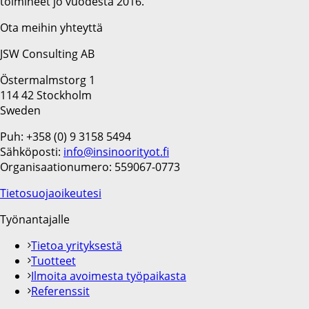
toimineet jo vuodesta 2016.
Ota meihin yhteyttä
JSW Consulting AB
Östermalmstorg 1
114 42 Stockholm
Sweden
Puh: +358 (0) 9 3158 5494
Sähköposti:
info@insinoorityot.fi
Organisaationumero: 559067-0773
Tietosuojaoikeutesi
Työnantajalle
Tietoa yrityksestä
Tuotteet
Ilmoita avoimesta työpaikasta
Referenssit