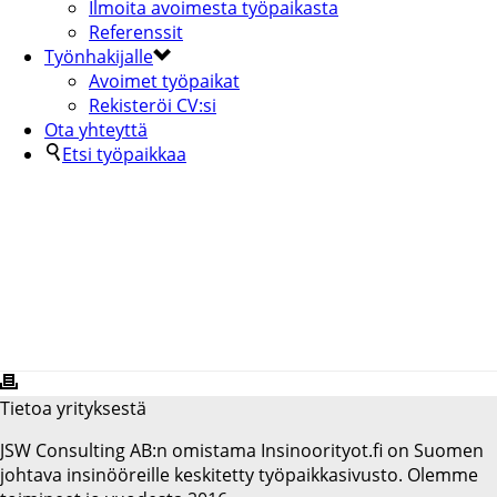
Ilmoita avoimesta työpaikasta
Referenssit
Työnhakijalle
Avoimet työpaikat
Rekisteröi CV:si
Ota yhteyttä
Etsi työpaikkaa
KUHMON KAUPUNKI
Tietoa yrityksestä
JSW Consulting AB:n omistama Insinoorityot.fi on Suomen
johtava insinööreille keskitetty työpaikkasivusto. Olemme