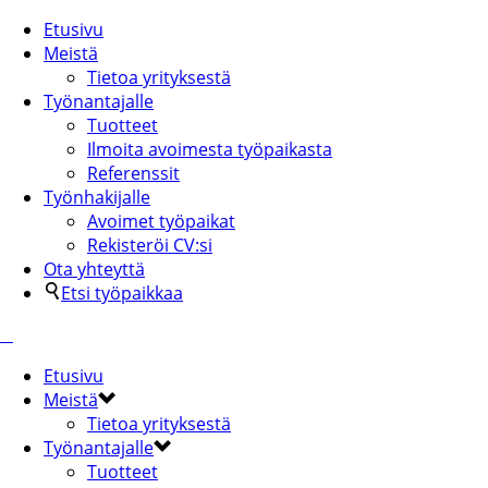
Etusivu
Meistä
Tietoa yrityksestä
Työnantajalle
Tuotteet
Ilmoita avoimesta työpaikasta
Referenssit
Työnhakijalle
Avoimet työpaikat
Rekisteröi CV:si
Ota yhteyttä
Etsi työpaikkaa
Etusivu
Meistä
Tietoa yrityksestä
Työnantajalle
Tuotteet