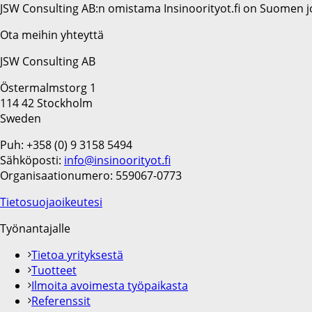
JSW Consulting AB:n omistama Insinoorityot.fi on Suomen jo
Ota meihin yhteyttä
JSW Consulting AB
Östermalmstorg 1
114 42 Stockholm
Sweden
Puh: +358 (0) 9 3158 5494
Sähköposti:
info@insinoorityot.fi
Organisaationumero: 559067-0773
Tietosuojaoikeutesi
Työnantajalle
Tietoa yrityksestä
Tuotteet
Ilmoita avoimesta työpaikasta
Referenssit