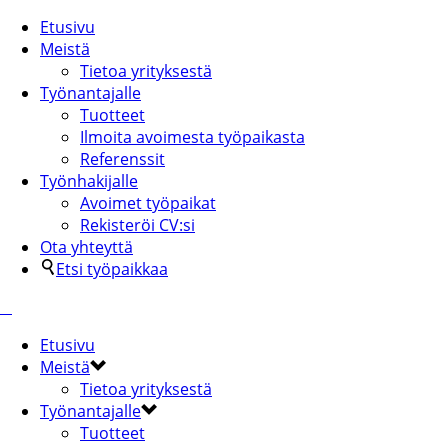
Etusivu
Meistä
Tietoa yrityksestä
Työnantajalle
Tuotteet
Ilmoita avoimesta työpaikasta
Referenssit
Työnhakijalle
Avoimet työpaikat
Rekisteröi CV:si
Ota yhteyttä
Etsi työpaikkaa
Etusivu
Meistä
Tietoa yrityksestä
Työnantajalle
Tuotteet