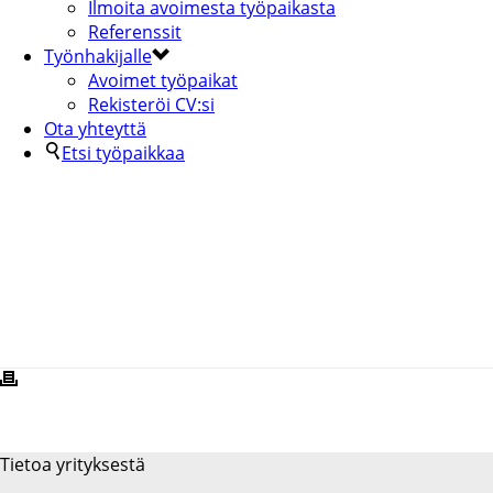
Ilmoita avoimesta työpaikasta
Referenssit
Työnhakijalle
Avoimet työpaikat
Rekisteröi CV:si
Ota yhteyttä
Etsi työpaikkaa
AURA-2-4-KOPIA
Tietoa yrityksestä