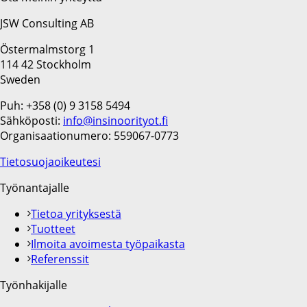
JSW Consulting AB
Östermalmstorg 1
114 42 Stockholm
Sweden
Puh: +358 (0) 9 3158 5494
Sähköposti:
info@insinoorityot.fi
Organisaationumero: 559067-0773
Tietosuojaoikeutesi
Työnantajalle
Tietoa yrityksestä
Tuotteet
Ilmoita avoimesta työpaikasta
Referenssit
Työnhakijalle