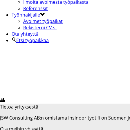
Ilmoita avoimesta työpaikasta
Referenssit
Työnhakijalle
Avoimet työpaikat
Rekisteröi CV:si
Ota yhteyttä
Etsi työpaikkaa
KUOPION KAUPUNKI
Tietoa yrityksestä
JSW Consulting AB:n omistama Insinoorityot.fi on Suomen jo
Ota meihin yhteyttä