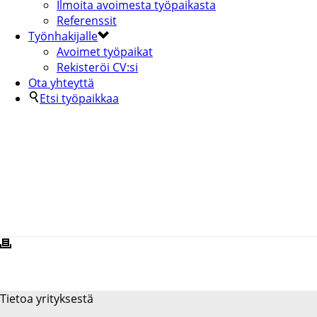
Ilmoita avoimesta työpaikasta
Referenssit
Työnhakijalle
Avoimet työpaikat
Rekisteröi CV:si
Ota yhteyttä
Etsi työpaikkaa
LOVIISAN-KAUPUNKI
Tietoa yrityksestä