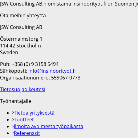
JSW Consulting AB:n omistama Insinoorityot.fi on Suomen jo
Ota meihin yhteyttä
JSW Consulting AB
Östermalmstorg 1
114 42 Stockholm
Sweden
Puh: +358 (0) 9 3158 5494
Sähköposti:
info@insinoorityot.fi
Organisaationumero: 559067-0773
Tietosuojaoikeutesi
Työnantajalle
Tietoa yrityksestä
Tuotteet
Ilmoita avoimesta työpaikasta
Referenssit