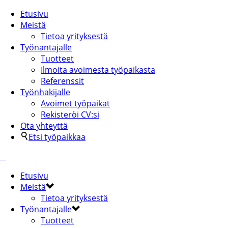
Etusivu
Meistä
Tietoa yrityksestä
Työnantajalle
Tuotteet
Ilmoita avoimesta työpaikasta
Referenssit
Työnhakijalle
Avoimet työpaikat
Rekisteröi CV:si
Ota yhteyttä
Etsi työpaikkaa
Etusivu
Meistä
Tietoa yrityksestä
Työnantajalle
Tuotteet