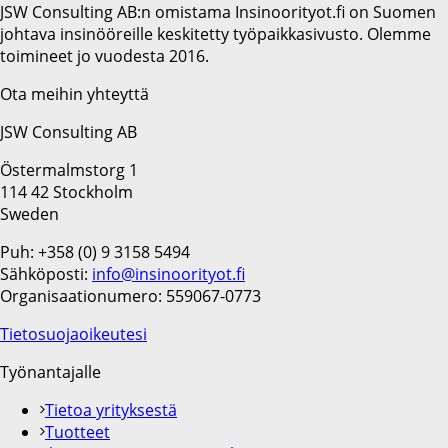
JSW Consulting AB:n omistama Insinoorityot.fi on Suomen
johtava insinööreille keskitetty työpaikkasivusto. Olemme
toimineet jo vuodesta 2016.
Ota meihin yhteyttä
JSW Consulting AB
Östermalmstorg 1
114 42 Stockholm
Sweden
Puh: +358 (0) 9 3158 5494
Sähköposti:
info@insinoorityot.fi
Organisaationumero: 559067-0773
Tietosuojaoikeutesi
Työnantajalle
Tietoa yrityksestä
Tuotteet