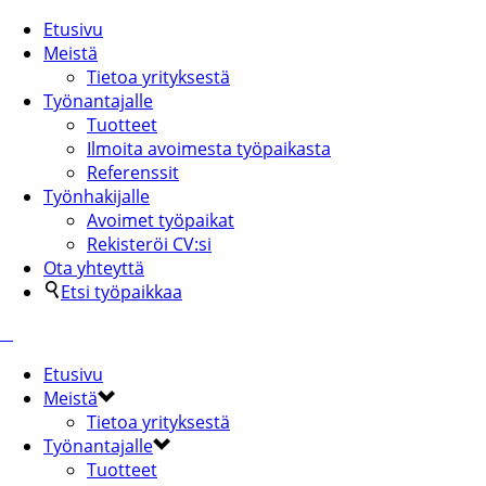
Etusivu
Meistä
Tietoa yrityksestä
Työnantajalle
Tuotteet
Ilmoita avoimesta työpaikasta
Referenssit
Työnhakijalle
Avoimet työpaikat
Rekisteröi CV:si
Ota yhteyttä
Etsi työpaikkaa
Etusivu
Meistä
Tietoa yrityksestä
Työnantajalle
Tuotteet