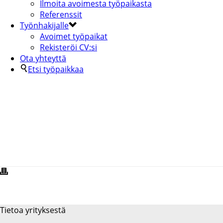
Ilmoita avoimesta työpaikasta
Referenssit
Työnhakijalle
Avoimet työpaikat
Rekisteröi CV:si
Ota yhteyttä
Etsi työpaikkaa
MASKU-2-KOPIA
Tietoa yrityksestä