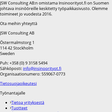
JSW Consulting AB:n omistama Insinoorityot.fi on Suomen
johtava insinööreille keskitetty työpaikkasivusto. Olemme
toimineet jo vuodesta 2016.
Ota meihin yhteyttä
JSW Consulting AB
Östermalmstorg 1
114 42 Stockholm
Sweden
Puh: +358 (0) 9 3158 5494
Sähköposti:
info@insinoorityot.fi
Organisaationumero: 559067-0773
Tietosuojaoikeutesi
Työnantajalle
Tietoa yrityksestä
Tuotteet