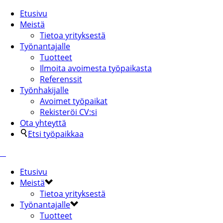
Etusivu
Meistä
Tietoa yrityksestä
Työnantajalle
Tuotteet
Ilmoita avoimesta työpaikasta
Referenssit
Työnhakijalle
Avoimet työpaikat
Rekisteröi CV:si
Ota yhteyttä
Etsi työpaikkaa
Etusivu
Meistä
Tietoa yrityksestä
Työnantajalle
Tuotteet