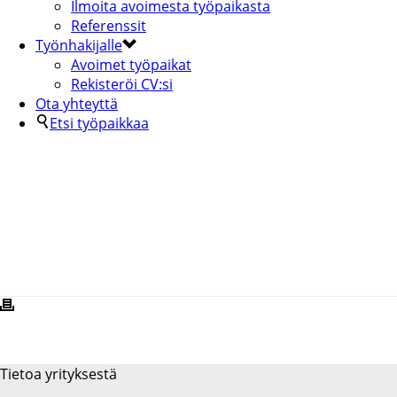
Ilmoita avoimesta työpaikasta
Referenssit
Työnhakijalle
Avoimet työpaikat
Rekisteröi CV:si
Ota yhteyttä
Etsi työpaikkaa
LOGISNEXT-2-KOPIA
Tietoa yrityksestä