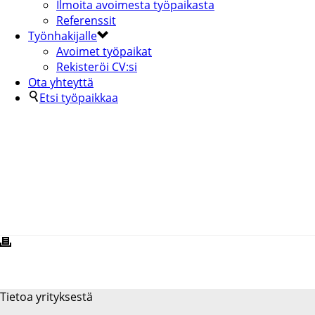
Ilmoita avoimesta työpaikasta
Referenssit
Työnhakijalle
Avoimet työpaikat
Rekisteröi CV:si
Ota yhteyttä
Etsi työpaikkaa
NISKASEN-2-KOPIA
Tietoa yrityksestä