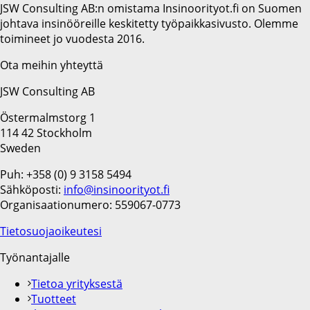
JSW Consulting AB:n omistama Insinoorityot.fi on Suomen
johtava insinööreille keskitetty työpaikkasivusto. Olemme
toimineet jo vuodesta 2016.
Ota meihin yhteyttä
JSW Consulting AB
Östermalmstorg 1
114 42 Stockholm
Sweden
Puh: +358 (0) 9 3158 5494
Sähköposti:
info@insinoorityot.fi
Organisaationumero: 559067-0773
Tietosuojaoikeutesi
Työnantajalle
Tietoa yrityksestä
Tuotteet