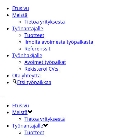
Etusivu
Meistä
Tietoa yrityksestä
Työnantajalle
Tuotteet
Ilmoita avoimesta työpaikasta
Referenssit
Työnhakijalle
Avoimet työpaikat
Rekisteröi CV:si
Ota yhteyttä
Etsi työpaikkaa
Etusivu
Meistä
Tietoa yrityksestä
Työnantajalle
Tuotteet