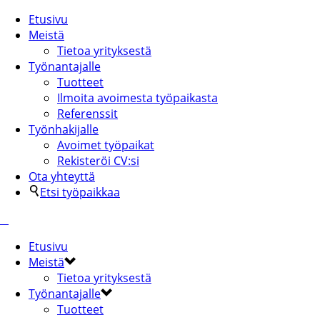
Etusivu
Meistä
Tietoa yrityksestä
Työnantajalle
Tuotteet
Ilmoita avoimesta työpaikasta
Referenssit
Työnhakijalle
Avoimet työpaikat
Rekisteröi CV:si
Ota yhteyttä
Etsi työpaikkaa
Etusivu
Meistä
Tietoa yrityksestä
Työnantajalle
Tuotteet