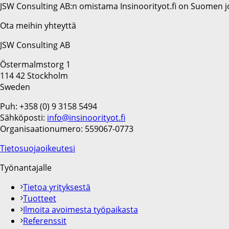
JSW Consulting AB:n omistama Insinoorityot.fi on Suomen jo
Ota meihin yhteyttä
JSW Consulting AB
Östermalmstorg 1
114 42 Stockholm
Sweden
Puh: +358 (0) 9 3158 5494
Sähköposti:
info@insinoorityot.fi
Organisaationumero: 559067-0773
Tietosuojaoikeutesi
Työnantajalle
Tietoa yrityksestä
Tuotteet
Ilmoita avoimesta työpaikasta
Referenssit