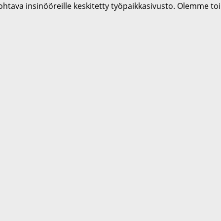
htava insinööreille keskitetty työpaikkasivusto. Olemme to