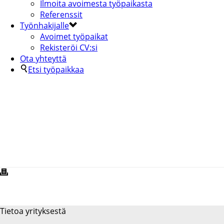
Ilmoita avoimesta työpaikasta
Referenssit
Työnhakijalle
Avoimet työpaikat
Rekisteröi CV:si
Ota yhteyttä
Etsi työpaikkaa
OUMAN-2-2-KOPIA
Tietoa yrityksestä