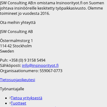
JSW Consulting AB:n omistama Insinoorityot.fi on Suomen
johtava insinööreille keskitetty työpaikkasivusto. Olemme
toimineet jo vuodesta 2016.
Ota meihin yhteyttä
JSW Consulting AB
Östermalmstorg 1
114 42 Stockholm
Sweden
Puh: +358 (0) 9 3158 5494
Sähköposti:
info@insinoorityot.fi
Organisaationumero: 559067-0773
Tietosuojaoikeutesi
Työnantajalle
Tietoa yrityksestä
Tuotteet