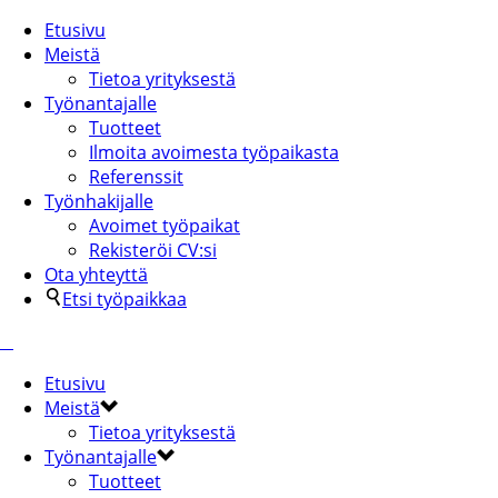
Etusivu
Meistä
Tietoa yrityksestä
Työnantajalle
Tuotteet
Ilmoita avoimesta työpaikasta
Referenssit
Työnhakijalle
Avoimet työpaikat
Rekisteröi CV:si
Ota yhteyttä
Etsi työpaikkaa
Etusivu
Meistä
Tietoa yrityksestä
Työnantajalle
Tuotteet