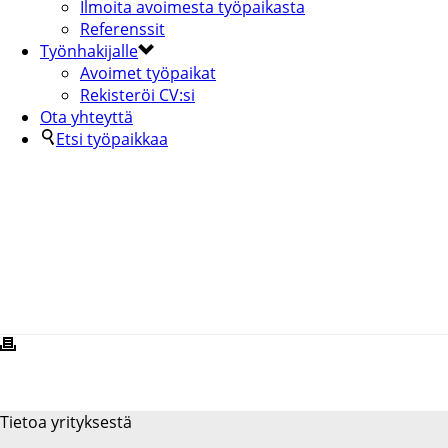
Ilmoita avoimesta työpaikasta
Referenssit
Työnhakijalle
Avoimet työpaikat
Rekisteröi CV:si
Ota yhteyttä
Etsi työpaikkaa
KAUPUNKILIIKENNE-LOGO-2-
Tietoa yrityksestä