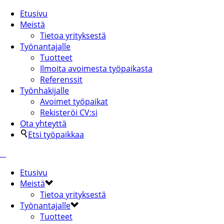
Etusivu
Meistä
Tietoa yrityksestä
Työnantajalle
Tuotteet
Ilmoita avoimesta työpaikasta
Referenssit
Työnhakijalle
Avoimet työpaikat
Rekisteröi CV:si
Ota yhteyttä
Etsi työpaikkaa
Etusivu
Meistä
Tietoa yrityksestä
Työnantajalle
Tuotteet