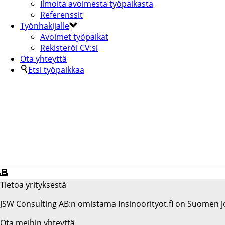
Ilmoita avoimesta työpaikasta
Referenssit
Työnhakijalle
Avoimet työpaikat
Rekisteröi CV:si
Ota yhteyttä
Etsi työpaikkaa
PLANMECA OY
Tietoa yrityksestä
JSW Consulting AB:n omistama Insinoorityot.fi on Suomen jo
Ota meihin yhteyttä