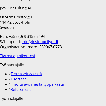
JSW Consulting AB
Östermalmstorg 1
114 42 Stockholm
Sweden
Puh: +358 (0) 9 3158 5494
Sähköposti:
info@insinoorityot.fi
Organisaationumero: 559067-0773
Tietosuojaoikeutesi
Työnantajalle
Tietoa yrityksestä
Tuotteet
Ilmoita avoimesta työpaikasta
Referenssit
Työnhakijalle