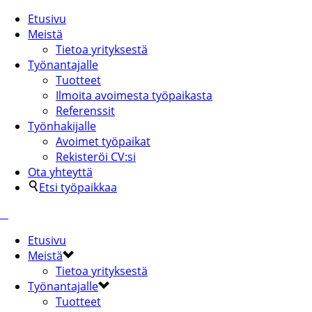
Etusivu
Meistä
Tietoa yrityksestä
Työnantajalle
Tuotteet
Ilmoita avoimesta työpaikasta
Referenssit
Työnhakijalle
Avoimet työpaikat
Rekisteröi CV:si
Ota yhteyttä
Etsi työpaikkaa
Etusivu
Meistä
Tietoa yrityksestä
Työnantajalle
Tuotteet