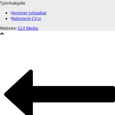
Työnhakijalle
Avoimet työpaikat
Rekisteröi CV:si
Website:
GLX Media