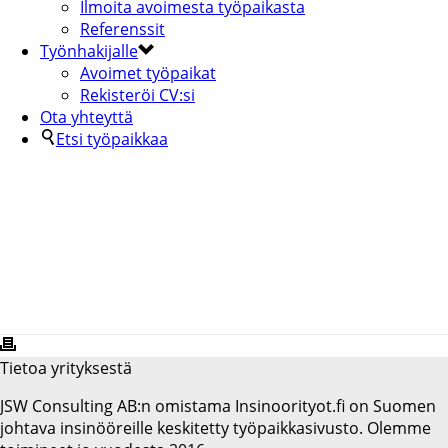
Ilmoita avoimesta työpaikasta
Referenssit
Työnhakijalle
Avoimet työpaikat
Rekisteröi CV:si
Ota yhteyttä
Etsi työpaikkaa
PONSSE OYJ
Tietoa yrityksestä
JSW Consulting AB:n omistama Insinoorityot.fi on Suomen
johtava insinööreille keskitetty työpaikkasivusto. Olemme