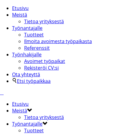
Etusivu
Meistä
Tietoa yrityksestä
Työnantajalle
Tuotteet
Ilmoita avoimesta työpaikasta
Referenssit
Työnhakijalle
Avoimet työpaikat
Rekisteröi CV:si
Ota yhteyttä
Etsi työpaikkaa
Etusivu
Meistä
Tietoa yrityksestä
Työnantajalle
Tuotteet