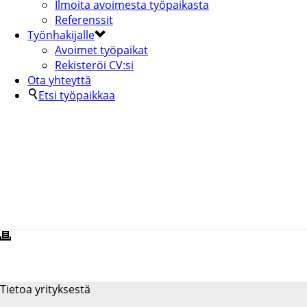
Ilmoita avoimesta työpaikasta
Referenssit
Työnhakijalle
Avoimet työpaikat
Rekisteröi CV:si
Ota yhteyttä
Etsi työpaikkaa
SIPOON-KUNTA
Tietoa yrityksestä