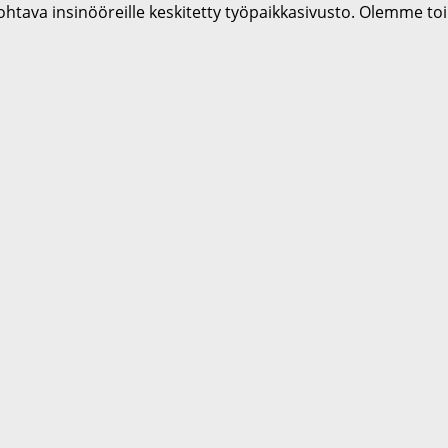
htava insinööreille keskitetty työpaikkasivusto. Olemme to