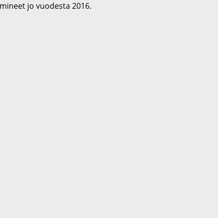
imineet jo vuodesta 2016.