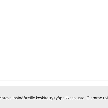
OULU OY
htava insinööreille keskitetty työpaikkasivusto. Olemme to