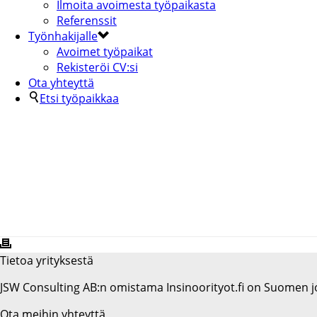
Ilmoita avoimesta työpaikasta
Referenssit
Työnhakijalle
Avoimet työpaikat
Rekisteröi CV:si
Ota yhteyttä
Etsi työpaikkaa
TAMPEREEN AMMATTIKORKEAK
Tietoa yrityksestä
JSW Consulting AB:n omistama Insinoorityot.fi on Suomen jo
Ota meihin yhteyttä