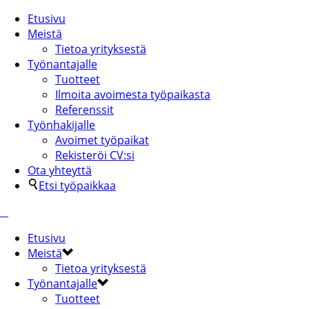
Etusivu
Meistä
Tietoa yrityksestä
Työnantajalle
Tuotteet
Ilmoita avoimesta työpaikasta
Referenssit
Työnhakijalle
Avoimet työpaikat
Rekisteröi CV:si
Ota yhteyttä
Etsi työpaikkaa
Etusivu
Meistä
Tietoa yrityksestä
Työnantajalle
Tuotteet