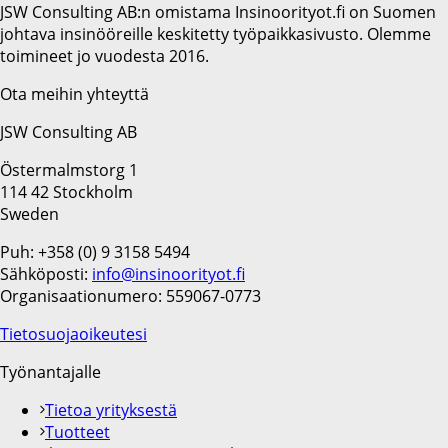
JSW Consulting AB:n omistama Insinoorityot.fi on Suomen
johtava insinööreille keskitetty työpaikkasivusto. Olemme
toimineet jo vuodesta 2016.
Ota meihin yhteyttä
JSW Consulting AB
Östermalmstorg 1
114 42 Stockholm
Sweden
Puh: +358 (0) 9 3158 5494
Sähköposti:
info@insinoorityot.fi
Organisaationumero: 559067-0773
Tietosuojaoikeutesi
Työnantajalle
Tietoa yrityksestä
Tuotteet