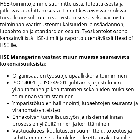
HSE-toimintojemme suunnittelusta, toteutuksesta ja
jatkuvasta kehittämisestä. Toimit keskeisessä roolissa
turvallisuuskulttuurin vahvistamisessa sekä varmistat
toiminnan vaatimustenmukaisuuden lainsäädännön,
lupaehtojen ja standardien osalta. Työskentelet osana
kansainvälistä HSE-tiimiä ja raportoit tehtävässä Head of
HSE:lle.
HSE Managerina vastaat muun muassa seuraavista
kokonaisuuksista:
Organisaation työsuojelupäällikkönä toimiminen
ISO 14001- ja ISO 45001 -johtamisjärjestelmien
ylläpitäminen ja kehittäminen sekä niiden mukaisen
toiminnan varmistaminen
Ympäristölupien hallinnointi, lupaehtojen seuranta ja
viranomaisyhteistyö
Ennakoivan turvallisuustyön ja riskienhallinnan
prosessien ylläpitäminen ja kehittäminen
Vastuualueesi koulutusten suunnittelu, toteutus ja
kehittäminen sekä henkilöstölle että urakoitsijoille