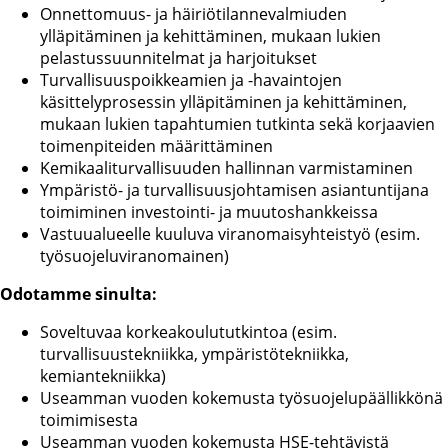
Onnettomuus- ja häiriötilannevalmiuden
ylläpitäminen ja kehittäminen, mukaan lukien
pelastussuunnitelmat ja harjoitukset
Turvallisuuspoikkeamien ja -havaintojen
käsittelyprosessin ylläpitäminen ja kehittäminen,
mukaan lukien tapahtumien tutkinta sekä korjaavien
toimenpiteiden määrittäminen
Kemikaaliturvallisuuden hallinnan varmistaminen
Ympäristö- ja turvallisuusjohtamisen asiantuntijana
toimiminen investointi- ja muutoshankkeissa
Vastuualueelle kuuluva viranomaisyhteistyö (esim.
työsuojeluviranomainen)
Odotamme sinulta:
Soveltuvaa korkeakoulututkintoa (esim.
turvallisuustekniikka, ympäristötekniikka,
kemiantekniikka)
Useamman vuoden kokemusta työsuojelupäällikkönä
toimimisesta
Useamman vuoden kokemusta HSE-tehtävistä