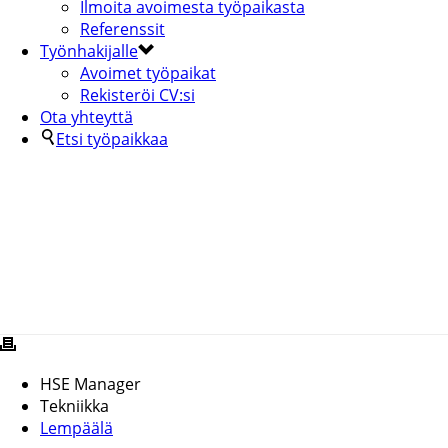
Ilmoita avoimesta työpaikasta
Referenssit
Työnhakijalle
Avoimet työpaikat
Rekisteröi CV:si
Ota yhteyttä
Etsi työpaikkaa
HSE MANAGER
HSE Manager
Tekniikka
Lempäälä