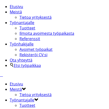
Etusivu
Meistä
Tietoa yrityksestä
Työnantajalle
Tuotteet
Ilmoita avoimesta työpaikasta
Referenssit
Työnhakijalle
Avoimet työpaikat
Rekisteröi CV:si
Ota yhteyttä
Etsi työpaikkaa
Etusivu
Meistä
Tietoa yrityksestä
Työnantajalle
Tuotteet