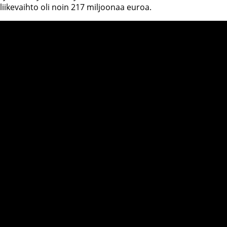
liikevaihto oli noin 217 miljoonaa euroa.