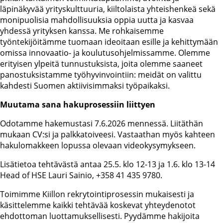
läpinäkyvää yrityskulttuuria, kiiltolaista yhteishenkeä sekä
monipuolisia mahdollisuuksia oppia uutta ja kasvaa
yhdessä yrityksen kanssa. Me rohkaisemme
työntekijöitämme tuomaan ideoitaan esille ja kehittymään
omissa innovaatio- ja koulutusohjelmissamme. Olemme
erityisen ylpeitä tunnustuksista, joita olemme saaneet
panostuksistamme työhyvinvointiin: meidät on valittu
kahdesti Suomen aktiivisimmaksi työpaikaksi.
Muutama sana hakuprosessiin liittyen
Odotamme hakemustasi 7.6.2026 mennessä. Liitäthän
mukaan CV:si ja palkkatoiveesi. Vastaathan myös kahteen
hakulomakkeen lopussa olevaan videokysymykseen.
Lisätietoa tehtävästä antaa 25.5. klo 12-13 ja 1.6. klo 13-14
Head of HSE Lauri Sainio, +358 41 435 9780.
Toimimme Kiillon rekrytointiprosessin mukaisesti ja
käsittelemme kaikki tehtävää koskevat yhteydenotot
ehdottoman luottamuksellisesti. Pyydämme hakijoita