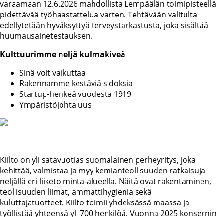
varaamaan 12.6.2026 mahdollista Lempäälän toimipisteellä
pidettävää työhaastattelua varten. Tehtävään valitulta
edellytetään hyväksyttyä terveystarkastusta, joka sisältää
huumausainetestauksen.
Kulttuurimme neljä kulmakiveä
Sinä voit vaikuttaa
Rakennamme kestäviä sidoksia
Startup-henkeä vuodesta 1919
Ympäristöjohtajuus
Kiilto on yli satavuotias suomalainen perheyritys, joka
kehittää, valmistaa ja myy kemianteollisuuden ratkaisuja
neljällä eri liiketoiminta-alueella. Näitä ovat rakentaminen,
teollisuuden liimat, ammattihygienia sekä
kuluttajatuotteet. Kiilto toimii yhdeksässä maassa ja
työllistää yhteensä yli 700 henkilöä. Vuonna 2025 konsernin