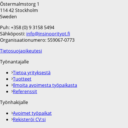
Östermalmstorg 1
114 42 Stockholm
Sweden
Puh: +358 (0) 9 3158 5494
Sähköposti:
info@insinoorityot.fi
Organisaationumero: 559067-0773
Tietosuojaoikeutesi
Työnantajalle
Tietoa yrityksestä
Tuotteet
Ilmoita avoimesta työpaikasta
Referenssit
Työnhakijalle
Avoimet työpaikat
Rekisteröi CV:si