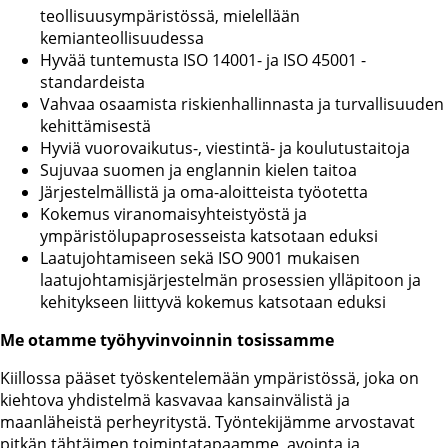
teollisuusympäristössä, mielellään
kemianteollisuudessa
Hyvää tuntemusta ISO 14001- ja ISO 45001 -
standardeista
Vahvaa osaamista riskienhallinnasta ja turvallisuuden
kehittämisestä
Hyviä vuorovaikutus-, viestintä- ja koulutustaitoja
Sujuvaa suomen ja englannin kielen taitoa
Järjestelmällistä ja oma-aloitteista työotetta
Kokemus viranomaisyhteistyöstä ja
ympäristölupaprosesseista katsotaan eduksi
Laatujohtamiseen sekä ISO 9001 mukaisen
laatujohtamisjärjestelmän prosessien ylläpitoon ja
kehitykseen liittyvä kokemus katsotaan eduksi
Me otamme työhyvinvoinnin tosissamme
Kiillossa pääset työskentelemään ympäristössä, joka on
kiehtova yhdistelmä kasvavaa kansainvälistä ja
maanläheistä perheyritystä. Työntekijämme arvostavat
pitkän tähtäimen toimintatapaamme, avointa ja