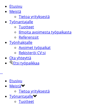
Etusivu
Meistä
Tietoa yrityksestä
Työnantajalle
Tuotteet
Ilmoita avoimesta työpaikasta
Referenssit
Työnhakijalle
Avoimet työpaikat
Rekisteröi CV:si
Ota yhteyttä
Etsi työpaikkaa
Etusivu
Meistä
Tietoa yrityksestä
Työnantajalle
Tuotteet