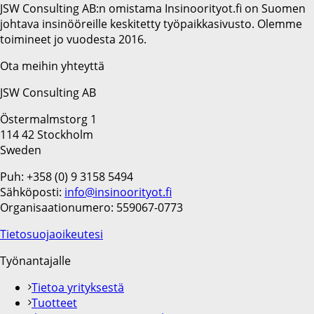
JSW Consulting AB:n omistama Insinoorityot.fi on Suomen
johtava insinööreille keskitetty työpaikkasivusto. Olemme
toimineet jo vuodesta 2016.
Ota meihin yhteyttä
JSW Consulting AB
Östermalmstorg 1
114 42 Stockholm
Sweden
Puh: +358 (0) 9 3158 5494
Sähköposti:
info@insinoorityot.fi
Organisaationumero: 559067-0773
Tietosuojaoikeutesi
Työnantajalle
Tietoa yrityksestä
Tuotteet