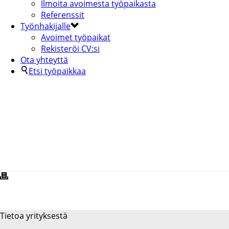
Ilmoita avoimesta työpaikasta
Referenssit
Työnhakijalle
Avoimet työpaikat
Rekisteröi CV:si
Ota yhteyttä
Etsi työpaikkaa
HEINAVESI-1-KOPIA
Tietoa yrityksestä