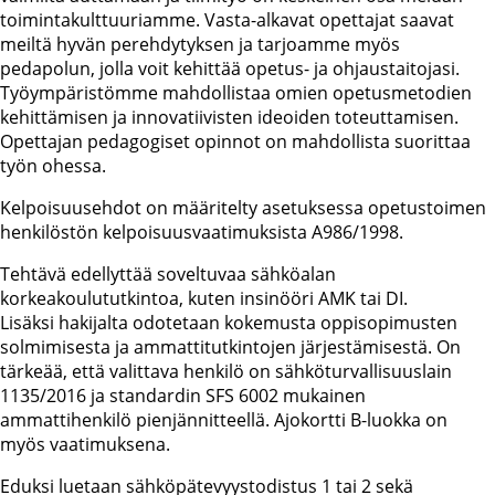
toimintakulttuuriamme. Vasta-alkavat opettajat saavat
meiltä hyvän perehdytyksen ja tarjoamme myös
pedapolun, jolla voit kehittää opetus- ja ohjaustaitojasi.
Työympäristömme mahdollistaa omien opetusmetodien
kehittämisen ja innovatiivisten ideoiden toteuttamisen.
Opettajan pedagogiset opinnot on mahdollista suorittaa
työn ohessa.
Kelpoisuusehdot on määritelty asetuksessa opetustoimen
henkilöstön kelpoisuusvaatimuksista A986/1998.
Tehtävä edellyttää soveltuvaa sähköalan
korkeakoulututkintoa, kuten insinööri AMK tai DI.
Lisäksi hakijalta odotetaan kokemusta oppisopimusten
solmimisesta ja ammattitutkintojen järjestämisestä. On
tärkeää, että valittava henkilö on sähköturvallisuuslain
1135/2016 ja standardin SFS 6002 mukainen
ammattihenkilö pienjännitteellä. Ajokortti B-luokka on
myös vaatimuksena.
Eduksi luetaan sähköpätevyystodistus 1 tai 2 sekä