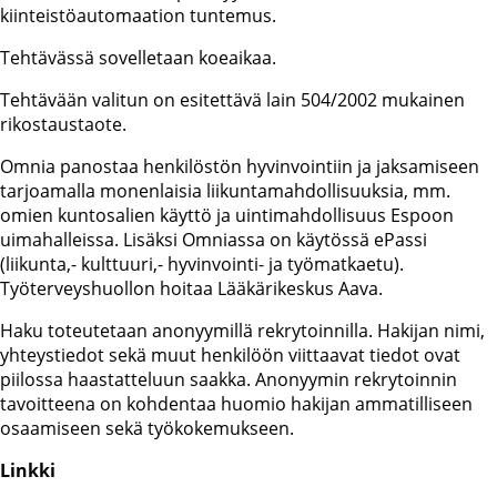
kiinteistöautomaation tuntemus.
Tehtävässä sovelletaan koeaikaa.
Tehtävään valitun on esitettävä lain 504/2002 mukainen
rikostaustaote.
Omnia panostaa henkilöstön hyvinvointiin ja jaksamiseen
tarjoamalla monenlaisia liikuntamahdollisuuksia, mm.
omien kuntosalien käyttö ja uintimahdollisuus Espoon
uimahalleissa. Lisäksi Omniassa on käytössä ePassi
(liikunta,- kulttuuri,- hyvinvointi- ja työmatkaetu).
Työterveyshuollon hoitaa Lääkärikeskus Aava.
Haku toteutetaan anonyymillä rekrytoinnilla. Hakijan nimi,
yhteystiedot sekä muut henkilöön viittaavat tiedot ovat
piilossa haastatteluun saakka. Anonyymin rekrytoinnin
tavoitteena on kohdentaa huomio hakijan ammatilliseen
osaamiseen sekä työkokemukseen.
Linkki