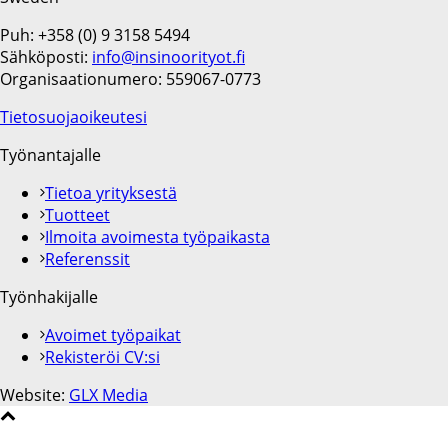
Puh: +358 (0) 9 3158 5494
Sähköposti:
info@insinoorityot.fi
Organisaationumero: 559067-0773
Tietosuojaoikeutesi
Työnantajalle
Tietoa yrityksestä
Tuotteet
Ilmoita avoimesta työpaikasta
Referenssit
Työnhakijalle
Avoimet työpaikat
Rekisteröi CV:si
Website:
GLX Media