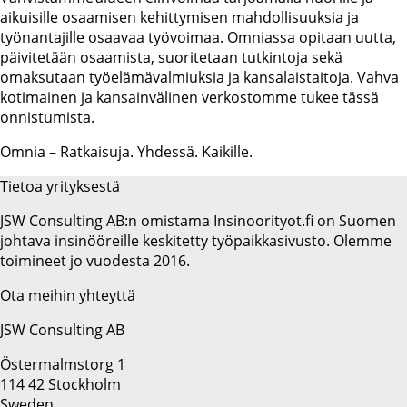
aikuisille osaamisen kehittymisen mahdollisuuksia ja
työnantajille osaavaa työvoimaa. Omniassa opitaan uutta,
päivitetään osaamista, suoritetaan tutkintoja sekä
omaksutaan työelämävalmiuksia ja kansalaistaitoja. Vahva
kotimainen ja kansainvälinen verkostomme tukee tässä
onnistumista.
Omnia – Ratkaisuja. Yhdessä. Kaikille.
Tietoa yrityksestä
JSW Consulting AB:n omistama Insinoorityot.fi on Suomen
johtava insinööreille keskitetty työpaikkasivusto. Olemme
toimineet jo vuodesta 2016.
Ota meihin yhteyttä
JSW Consulting AB
Östermalmstorg 1
114 42 Stockholm
Sweden