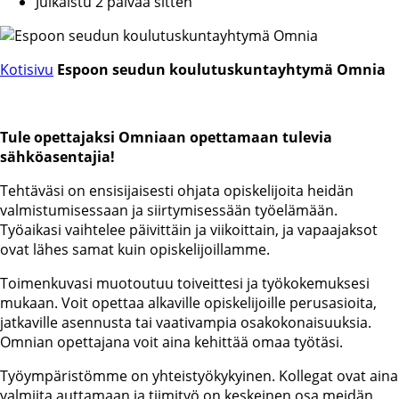
Julkaistu 2 päivää sitten
Kotisivu
Espoon seudun koulutuskuntayhtymä Omnia
Tule opettajaksi Omniaan opettamaan tulevia
sähköasentajia!
Tehtäväsi on ensisijaisesti ohjata opiskelijoita heidän
valmistumisessaan ja siirtymisessään työelämään.
Työaikasi vaihtelee päivittäin ja viikoittain, ja vapaajaksot
ovat lähes samat kuin opiskelijoillamme.
Toimenkuvasi muotoutuu toiveittesi ja työkokemuksesi
mukaan. Voit opettaa alkaville opiskelijoille perusasioita,
jatkaville asennusta tai vaativampia osakokonaisuuksia.
Omnian opettajana voit aina kehittää omaa työtäsi.
Työympäristömme on yhteistyökykyinen. Kollegat ovat aina
valmiita auttamaan ja tiimityö on keskeinen osa meidän