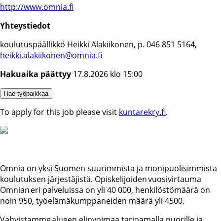
http://www.omnia.fi
Yhteystiedot
koulutuspäällikkö Heikki Alakiikonen, p. 046 851 5164,
heikki.alakiikonen@omnia.fi
Hakuaika päättyy
17.8.2026 klo 15:00
To apply for this job please visit
kuntarekry.fi
.
Omnia on yksi Suomen suurimmista ja monipuolisimmista
koulutuksen järjestäjistä. Opiskelijoiden vuosivirtauma
Omnian eri palveluissa on yli 40 000, henkilöstömäärä on
noin 950, työelämäkumppaneiden määrä yli 4500.
Vahvistamme alueen elinvoimaa tarjoamalla nuorille ja