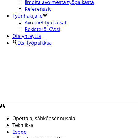
Ilmoita avoimesta työpaikasta
Referenssit
Työnhakijalle
Avoimet työpaikat
Rekisteröi CV:si
Ota yhteyttä
Etsi työpaikkaa
OPETTAJA, SÄHKÖASENNUSALA
Opettaja, sähköasennusala
Tekniikka
Espoo