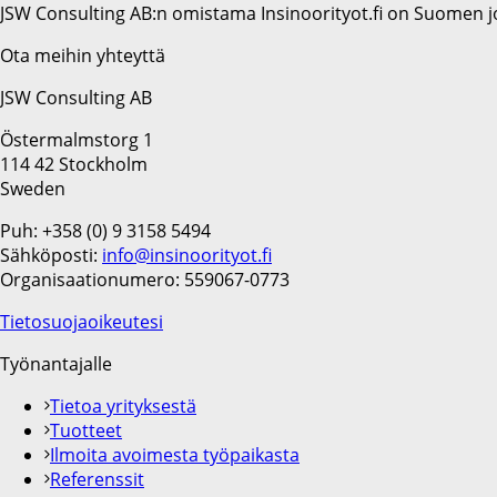
JSW Consulting AB:n omistama Insinoorityot.fi on Suomen jo
Ota meihin yhteyttä
JSW Consulting AB
Östermalmstorg 1
114 42 Stockholm
Sweden
Puh: +358 (0) 9 3158 5494
Sähköposti:
info@insinoorityot.fi
Organisaationumero: 559067-0773
Tietosuojaoikeutesi
Työnantajalle
Tietoa yrityksestä
Tuotteet
Ilmoita avoimesta työpaikasta
Referenssit