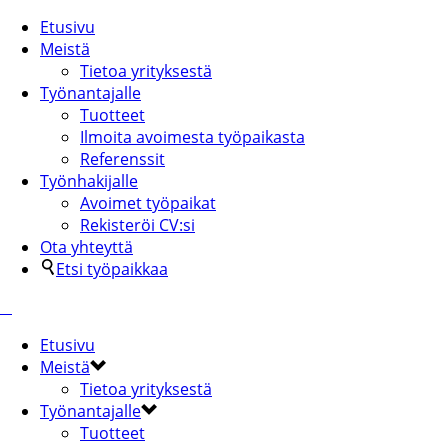
Etusivu
Meistä
Tietoa yrityksestä
Työnantajalle
Tuotteet
Ilmoita avoimesta työpaikasta
Referenssit
Työnhakijalle
Avoimet työpaikat
Rekisteröi CV:si
Ota yhteyttä
Etsi työpaikkaa
Etusivu
Meistä
Tietoa yrityksestä
Työnantajalle
Tuotteet