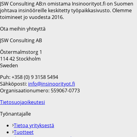
JSW Consulting AB:n omistama Insinoorityot.fi on Suomen
johtava insinööreille keskitetty työpaikkasivusto. Olemme
toimineet jo vuodesta 2016.
Ota meihin yhteyttä
JSW Consulting AB
Östermalmstorg 1
114 42 Stockholm
Sweden
Puh: +358 (0) 9 3158 5494
Sähköposti:
info@insinoorityot.fi
Organisaationumero: 559067-0773
Tietosuojaoikeutesi
Työnantajalle
Tietoa yrityksestä
Tuotteet