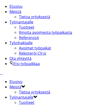
Etusivu
Meistä
Tietoa yrityksestä
Työnantajalle
Tuotteet
Ilmoita avoimesta työpaikasta
Referenssit
Työnhakijalle
Avoimet työpaikat
Rekisteröi CV:si
Ota yhteyttä
Etsi työpaikkaa
Etusivu
Meistä
Tietoa yrityksestä
Työnantajalle
Tuotteet